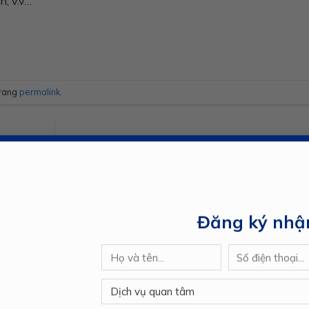
n, v.v…
trang
permalink
.
Đăng ký nhậ