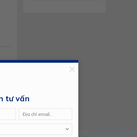
×
n tư vấn