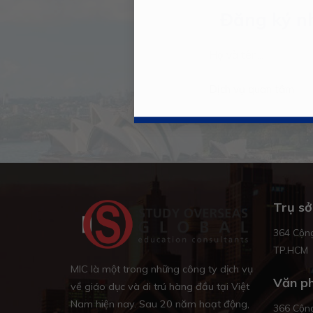
Đăng ký nh
Trụ sở
364 Cộng
TP.HCM
MIC là một trong những công ty dịch vụ
Văn ph
về giáo dục và di trú hàng đầu tại Việt
Nam hiện nay. Sau 20 năm hoạt động,
366 Cộng