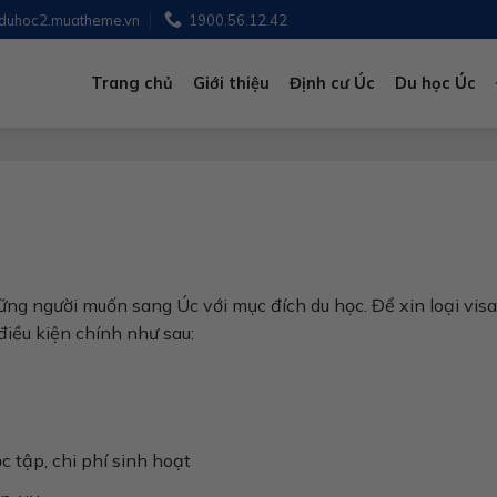
duhoc2.muatheme.vn
1900.56.12.42
Trang chủ
Giới thiệu
Định cư Úc
Du học Úc
hững người muốn sang Úc với mục đích du học. Để xin loại vis
điều kiện chính như sau:
c tập, chi phí sinh hoạt