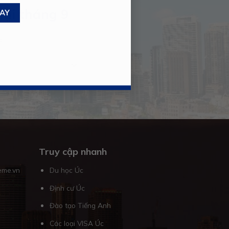
mại tháng 9
Truy cập nhanh
eme.vn
Du học Úc
Định cư Úc
Đào tạo Tiếng Anh
Các loại VISA Úc