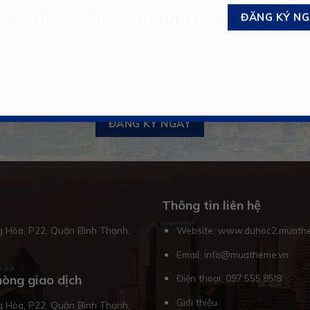
ận thông tin chương trình khuyến 
Thông tin liên hệ
 Hòa, P22, Quận Bình Thạnh,
Website: www.duhoc2.muath
Email: info@muatheme.vn
òng giao dịch
Điện thoại:
097.555.85I8
Giới thiệu
 Hòa, P22, Quận Bình Thạnh,