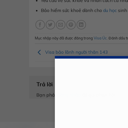
Yêu cầu về sức khoẻ và nhân cách cá nhâ
Bảo hiểm sức khoẻ dành cho
du học
sinh
Mục nhập này đã được đăng trong
Visa Úc
. Đánh dấu 
Visa bảo lãnh người thân 143
Trả lời
Bạn phải
đăng nhập
để gửi phản hồi.