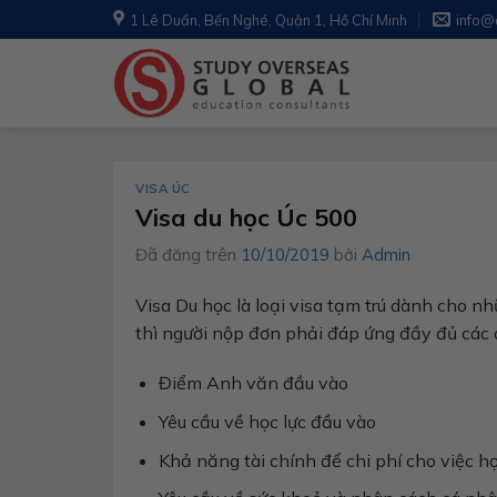
Chuyển
1 Lê Duẩn, Bến Nghé, Quận 1, Hồ Chí Minh
info@
đến
nội
dung
VISA ÚC
Visa du học Úc 500
Đã đăng trên
10/10/2019
bởi
Admin
Visa Du học là loại visa tạm trú dành cho n
thì người nộp đơn phải đáp ứng đầy đủ các 
Điểm Anh văn đầu vào
Yêu cầu về học lực đầu vào
Khả năng tài chính để chi phí cho việc họ