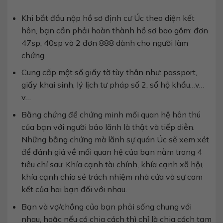
Khi bắt đầu nộp hồ sơ định cư Úc theo diện kết
hôn, bạn cần phải hoàn thành hồ sơ bao gồm: đơn
47sp, 40sp và 2 đơn 888 dành cho người làm
chứng.
Cung cấp một số giấy tờ tùy thân như: passport,
giấy khai sinh, lý lịch tư pháp số 2, sổ hộ khẩu…v…
v…
Bằng chứng để chứng minh mối quan hệ hôn thú
của bạn với người bảo lãnh là thật và tiếp diễn.
Những bằng chứng mà lãnh sự quán Úc sẽ xem xét
để đánh giá về mối quan hệ của bạn nằm trong 4
tiêu chí sau: Khía cạnh tài chính, khía cạnh xã hội,
khía cạnh chia sẻ trách nhiệm nhà cửa và sự cam
kết của hai bạn đối với nhau.
Bạn và vợ/chồng của bạn phải sống chung với
nhau, hoặc nếu có chia cách thì chỉ là chia cách tạm