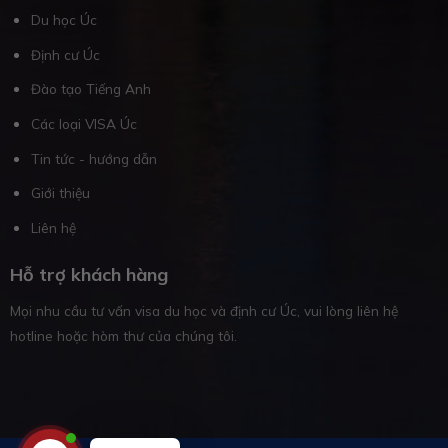
Du học Úc
Định cư Úc
Đào tạo Tiếng Anh
Các loại VISA Úc
Tin tức - hướng dẫn
Giới thiệu
Liên hệ
Hỗ trợ khách hàng
Mọi nhu cầu tư vấn visa du học và định cư Úc, vui lòng liên hệ
hotline hoặc hòm thư của chúng tôi.